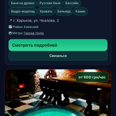
Баня на дровах
Русская баня
Бассейн
Ведро-водопад
Кровать
Бильярд
Камин
📍 г. Харьков, ул. Чкалова, 2
🏙️ Район:
Киевский
🚇 Метро:
Героев труда
Смотреть подробней
Связаться
от 600 грн/час