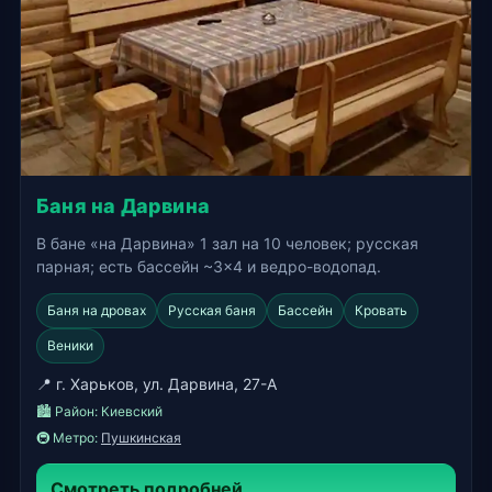
Баня на Дарвина
В бане «на Дарвина» 1 зал на 10 человек; русская
парная; есть бассейн ~3×4 и ведро-водопад.
Баня на дровах
Русская баня
Бассейн
Кровать
Веники
📍 г. Харьков, ул. Дарвина, 27-А
🏙️ Район:
Киевский
🚇 Метро:
Пушкинская
Смотреть подробней