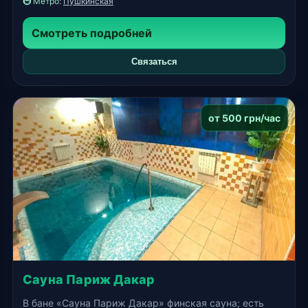
🚇 Метро:
Пушкинская
Смотреть подробней
Связаться
от 500 грн/час
Сауна Париж Дакар
В бане «Сауна Париж Дакар» финская сауна; есть