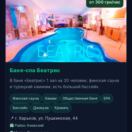
от 300 грн/час
Баня-спа Беатрис
В бане «Беатрис» 1 зал на 30 человек; финская сауна
и турецкий хаммам; есть большой бассейн.
Финская сауна
Хамам
Общественная баня
SPA
Бассейн
Джакузи
Кровать
📍 г. Харьков, ул. Пушкинская, 44
🏙️ Район:
Киевский