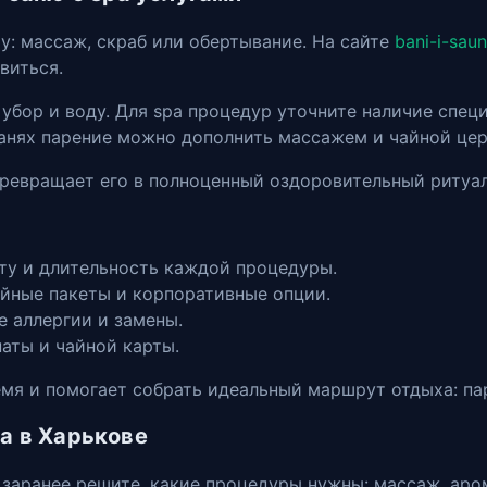
: массаж, скраб или обертывание. На сайте
bani-i-sau
виться.
 убор и воду. Для spa процедур уточните наличие спе
банях парение можно дополнить массажем и чайной це
превращает его в полноценный оздоровительный ритуал
ту и длительность каждой процедуры.
ейные пакеты и корпоративные опции.
е аллергии и замены.
аты и чайной карты.
мя и помогает собрать идеальный маршрут отдыха: пар
a в Харькове
 заранее решите, какие процедуры нужны: массаж, аро