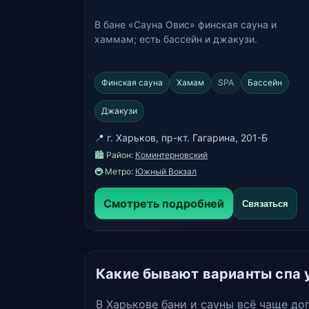
В бане «Сауна Овис» финская сауна и
хаммам; есть бассейн и джакузи.
Финская сауна
Хамам
SPA
Бассейн
Джакузи
📍 г. Харьков, пр-кт. Гагарина, 201-Б
🏙️ Район:
Коминтерновский
🚇 Метро:
Южный Вокзал
Смотреть подробней
Связаться
Какие бывают варианты спа у
В Харькове бани и сауны всё чаще д