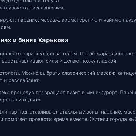
й для детокса и тонуса.
я глубокого расслабления.
руют: парение, массаж, ароматерапию и чайную паузу.
иям.
унах и банях Харькова
ционного пара и ухода за телом. После жара особенно
 восстанавливают силы и делают кожу гладкой.
етологи. Можно выбрать классический массаж, антице
 и расслабляет.
лекс процедур превращает визит в мини‑курорт. Парен
оровья и отдыха.
я пар подготавливают отдельные зоны: парение, масса
 и помогает провести время вместе. Жители города в