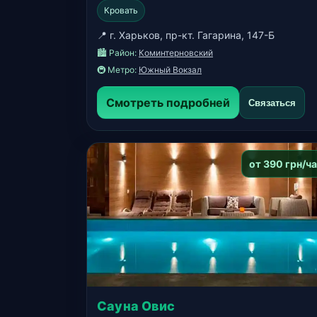
Кровать
📍 г. Харьков, пр-кт. Гагарина, 147-Б
🏙️ Район:
Коминтерновский
🚇 Метро:
Южный Вокзал
Смотреть подробней
Связаться
от 390 грн/ч
Сауна Овис