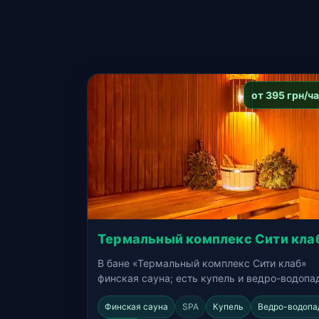
от 395 грн/ч
Термальный комплекс Сити кла
В бане «Термальный комплекс Сити клаб»
финская сауна; есть купель и ведро-водопа
Финская сауна
SPA
Купель
Ведро-водопа