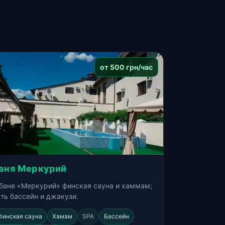
от 500 грн/час
аня Меркурий
 бане «Меркурий» финская сауна и хаммам;
ть бассейн и джакузи.
Финская сауна
Хамам
SPA
Бассейн