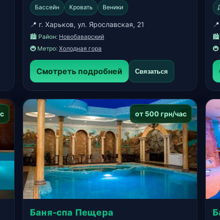
Бассейн
Кровать
Веники
📍 г. Харьков, ул. Ярославская, 21
📍
🏙️ Район:
Новобаварский
🏙
🚇 Метро:
Холодная гора
🚇
Смотреть подробней
Связаться
ас
от 500 грн/час
Баня-спа Пещера
Б