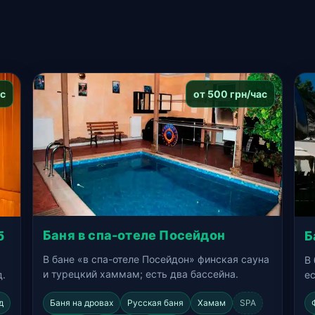
ас
от 500 грн/час
Баня в спа-отеле Посейдон
Б
б
В бане «в спа-отеле Посейдон» финская сауна
В
и турецкий хаммам; есть два бассейна.
ес
д.
Баня на дровах
Русская баня
Хамам
SPA
д