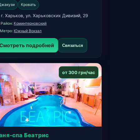
Джакузи
Кровать
 г. Харьков, ул. Харьковских Дивизий, 29
️ Район:
Коминтерновский
 Метро:
Южный Вокзал
Смотреть подробней
Связаться
от 300 грн/час
аня-спа Беатрис