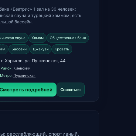
бане «Беатрис» 1 зал на 30 человек;
инская сауна и турецкий хаммам; есть
ольшой бассейн.
Финская сауна
Хамам
Общественная баня
SPA
Бассейн
Джакузи
Кровать
 г. Харьков, ул. Пушкинская, 44
️ Район:
Киевский
 Метро:
Пушкинская
Смотреть подробней
Связаться
мы: расслабляющий, спортивный,