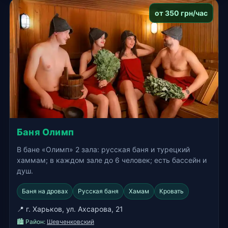
от 350 грн/час
Баня Олимп
В бане «Олимп» 2 зала: русская баня и турецкий
хаммам; в каждом зале до 6 человек; есть бассейн и
душ.
Баня на дровах
Русская баня
Хамам
Кровать
📍 г. Харьков, ул. Ахсарова, 21
🏙️ Район:
Шевченковский